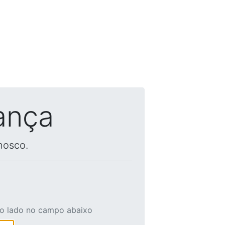
ança
nosco.
ao lado no campo abaixo