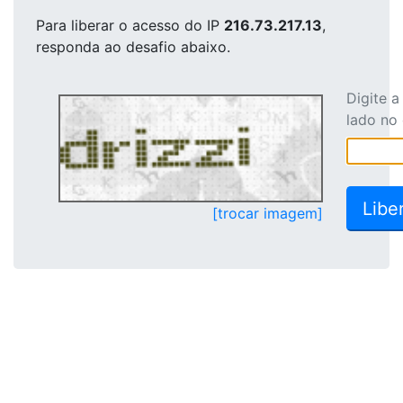
Para liberar o acesso
do IP
216.73.217.13
,
responda ao desafio abaixo.
Digite 
lado no
[trocar imagem]