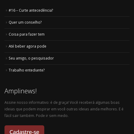
#16 – Curte antecedência?
Quer um conselho?
Coisa para fazer tem
Até beber agora pode
Seu amigo, o pesquisador
Trabalho entediante?
Amplinews!
Assine nosso informativo: é de graça! Você receberá algumas boas
ideias que podem inspirar em você outras ideias ainda melhores. E é
fácil sair também. Pode ir sem medo.