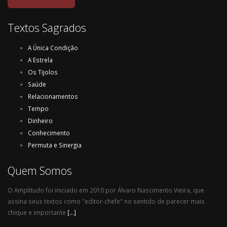
Textos Sagrados
A Única Condição
A Estrela
Os Tijolos
Saúde
Relacionamentos
Tempo
Dinheiro
Conhecimento
Permuta e Sinergia
Quem Somos
O Amplitudo foi iniciado em 2010 por Álvaro Nascimento Vieira, que
assina seus textos como "editor-chefe" no sentido de parecer mais
chique e importante
[...]