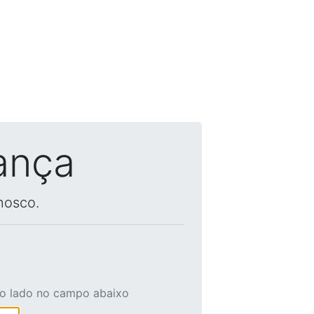
ança
nosco.
ao lado no campo abaixo