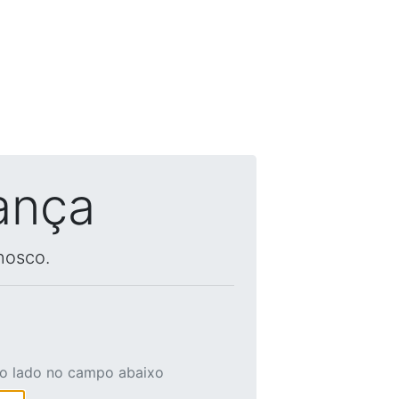
ança
nosco.
ao lado no campo abaixo