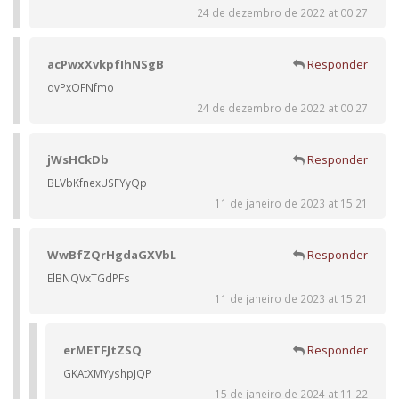
24 de dezembro de 2022 at 00:27
acPwxXvkpfIhNSgB
Responder
qvPxOFNfmo
24 de dezembro de 2022 at 00:27
jWsHCkDb
Responder
BLVbKfnexUSFYyQp
11 de janeiro de 2023 at 15:21
WwBfZQrHgdaGXVbL
Responder
ElBNQVxTGdPFs
11 de janeiro de 2023 at 15:21
erMETFJtZSQ
Responder
GKAtXMYyshpJQP
15 de janeiro de 2024 at 11:22