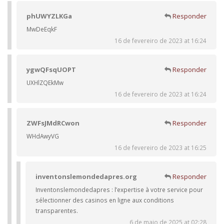
phUWYZLKGa
Responder
MwDeEqkF
16 de fevereiro de 2023 at 16:24
ygwQFsqUOPT
Responder
UXHlZQEkMw
16 de fevereiro de 2023 at 16:24
ZWFsJMdRCwon
Responder
WHdAwyVG
16 de fevereiro de 2023 at 16:25
inventonslemondedapres.org
Responder
Inventonslemondedapres : l’expertise à votre service pour
sélectionner des casinos en ligne aux conditions
transparentes.
6 de maio de 2025 at 02:28