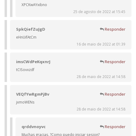
XPCKwAYxibno
25 de agosto de 2022 at 15:45
SpkQiefZuJgD
Responder
eHnUifAtCm
16 de maio de 2022 at 01:39
imsCWdPeKqxnrJ
Responder
tCISovxzdf
28 de maio de 2022 at 14:58
VEQfYwRgmPjBv
Responder
jxmoWENs
28 de maio de 2022 at 14:58
qrddvnoyvc
Responder
Muchas gracias. ?Como puedo iniciar sesion?