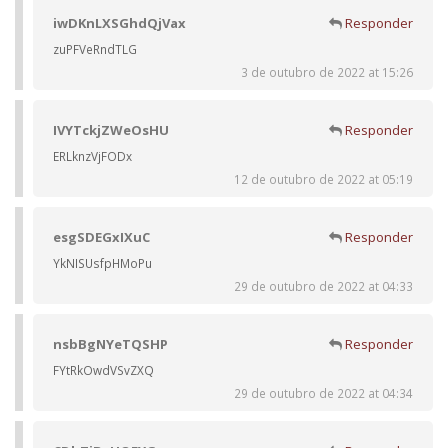
iwDKnLXSGhdQjVax
Responder
zuPFVeRndTLG
3 de outubro de 2022 at 15:26
IVYTckjZWeOsHU
Responder
ERLknzVjFODx
12 de outubro de 2022 at 05:19
esgSDEGxIXuC
Responder
YkNISUsfpHMoPu
29 de outubro de 2022 at 04:33
nsbBgNYeTQSHP
Responder
FYtRkOwdVSvZXQ
29 de outubro de 2022 at 04:34