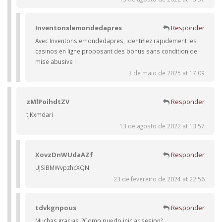
Inventonslemondedapres
Responder
Avec Inventonslemondedapres, identifiez rapidement les
casinos en ligne proposant des bonus sans condition de
mise abusive !
3 de maio de 2025 at 17:09
zMlPoihdtZV
Responder
tJKxmdari
13 de agosto de 2022 at 13:57
XovzDnWUdaAZf
Responder
UJSIBMWvpzhcXQN
23 de fevereiro de 2024 at 22:56
tdvkgnpous
Responder
Muchas gracias. ?Como puedo iniciar sesion?