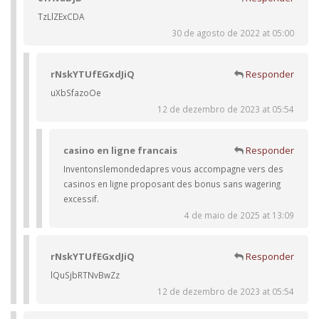
TzLlZExCDA
30 de agosto de 2022 at 05:00
rNskYTUfEGxdJiQ
Responder
uXbSfazoOe
12 de dezembro de 2023 at 05:54
casino en ligne francais
Responder
Inventonslemondedapres vous accompagne vers des
casinos en ligne proposant des bonus sans wagering
excessif.
4 de maio de 2025 at 13:09
rNskYTUfEGxdJiQ
Responder
lQuSjbRTNvBwZz
12 de dezembro de 2023 at 05:54