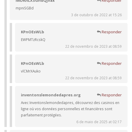
iwDKnLXSGhdQjVax
Responder
mpniSGBd
3 de outubro de 2022 at 15:26
KPnOEsWLb
Responder
EWPMTzRcskQ
22 de novembro de 2023 at 08:59
KPnOEsWLb
Responder
vlCMrXAuko
22 de novembro de 2023 at 08:59
inventonslemondedapres.org
Responder
Avec Inventonslemondedapres, découvrez des casinos en
ligne où vos données personnelles et financières sont
parfaitement protégées.
6 de maio de 2025 at 02:17