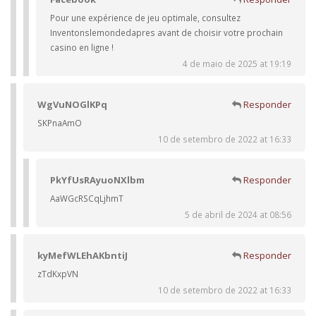
Pour une expérience de jeu optimale, consultez
Inventonslemondedapres avant de choisir votre prochain
casino en ligne !
4 de maio de 2025 at 19:19
WgVuNOGlKPq
Responder
SKPnaAmO
10 de setembro de 2022 at 16:33
PkYfUsRAyuoNXlbm
Responder
AaWGcRSCqLjhmT
5 de abril de 2024 at 08:56
kyMefWLEhAKbntiJ
Responder
zTdKxpVN
10 de setembro de 2022 at 16:33