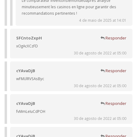
Le comparateur Inventonslemondedapres analyse
minutieusement les casinos en ligne pour garantir des
recommandations pertinentes !
4 de maio de 2025 at 14:01
SFCntoZxpH
Responder
xOgAcXCzFD
30 de agosto de 2022 at 05:00
cYAvaDjB
Responder
wFMUlRVSAsByc
30 de agosto de 2022 at 05:00
cYAvaDjB
Responder
fvMmLeIuCdPOH
30 de agosto de 2022 at 05:00
cYAvaDjB
Responder