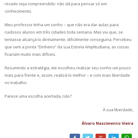
recado seja compreendido: não dá para pensar só em
conhecimento.
Meu professor tinha um sonho – que não era dar aulas para
ruidosos alunos em três cidades toda semana. Mas viu que, se
tentasse alcançá-lo diretamente, dificilmente conseguiria. Percebeu
que sem a ponta “Dinheiro” da sua Estrela Amplitudiana, as coisas
ficariam muito mais difíceis.
Resumindo a estratégia, ele escolheu realizar seu sonho um pouco
mais para frente e, assim, realizá-lo melhor – e com mais liberdade
no trabalho.
Parece uma escolha acertada, não?
À sua liberdade,
Álvaro Nascimento Vieira
Facebook
Twitter
Google+
LinkedIn
What