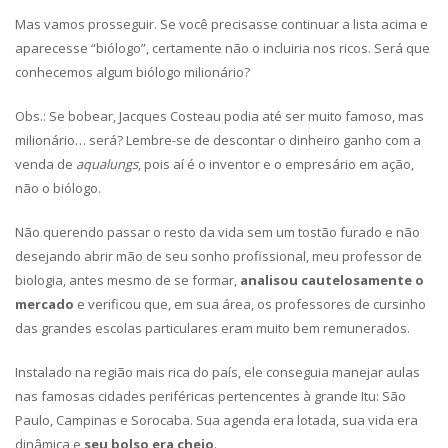
Mas vamos prosseguir. Se você precisasse continuar a lista acima e
aparecesse “biólogo”, certamente não o incluiria nos ricos. Será que
conhecemos algum biólogo milionário?
Obs.: Se bobear, Jacques Costeau podia até ser muito famoso, mas
milionário… será? Lembre-se de descontar o dinheiro ganho com a
venda de
aqualungs
, pois aí é o inventor e o empresário em ação,
não o biólogo.
Não querendo passar o resto da vida sem um tostão furado e não
desejando abrir mão de seu sonho profissional, meu professor de
biologia, antes mesmo de se formar,
analisou cautelosamente o
mercado
e verificou que, em sua área, os professores de cursinho
das grandes escolas particulares eram muito bem remunerados.
Instalado na região mais rica do país, ele conseguia manejar aulas
nas famosas cidades periféricas pertencentes à grande Itu: São
Paulo, Campinas e Sorocaba. Sua agenda era lotada, sua vida era
dinâmica e
seu bolso era cheio
.