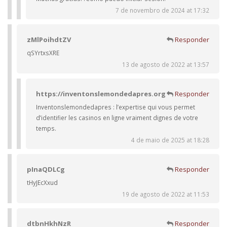
7 de novembro de 2024 at 17:32
zMlPoihdtZV
Responder
qSYrtxsXRE
13 de agosto de 2022 at 13:57
https://inventonslemondedapres.org
Responder
Inventonslemondedapres : l’expertise qui vous permet
d’identifier les casinos en ligne vraiment dignes de votre
temps.
4 de maio de 2025 at 18:28
pInaQDLCg
Responder
tHyJEcXxud
19 de agosto de 2022 at 11:53
dtbnHkhNzR
Responder