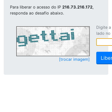
Para liberar o acesso
do IP
216.73.216.172
,
responda ao desafio abaixo.
Digite 
lado no
[trocar imagem]