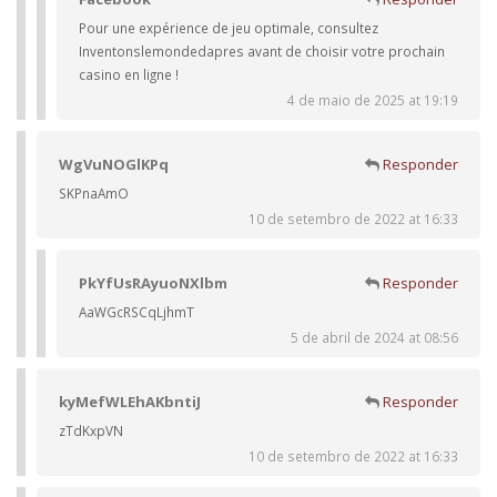
Pour une expérience de jeu optimale, consultez
Inventonslemondedapres avant de choisir votre prochain
casino en ligne !
4 de maio de 2025 at 19:19
WgVuNOGlKPq
Responder
SKPnaAmO
10 de setembro de 2022 at 16:33
PkYfUsRAyuoNXlbm
Responder
AaWGcRSCqLjhmT
5 de abril de 2024 at 08:56
kyMefWLEhAKbntiJ
Responder
zTdKxpVN
10 de setembro de 2022 at 16:33