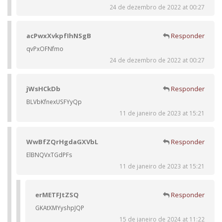
24 de dezembro de 2022 at 00:27
acPwxXvkpfIhNSgB
Responder
qvPxOFNfmo
24 de dezembro de 2022 at 00:27
jWsHCkDb
Responder
BLVbKfnexUSFYyQp
11 de janeiro de 2023 at 15:21
WwBfZQrHgdaGXVbL
Responder
ElBNQVxTGdPFs
11 de janeiro de 2023 at 15:21
erMETFJtZSQ
Responder
GKAtXMYyshpJQP
15 de janeiro de 2024 at 11:22