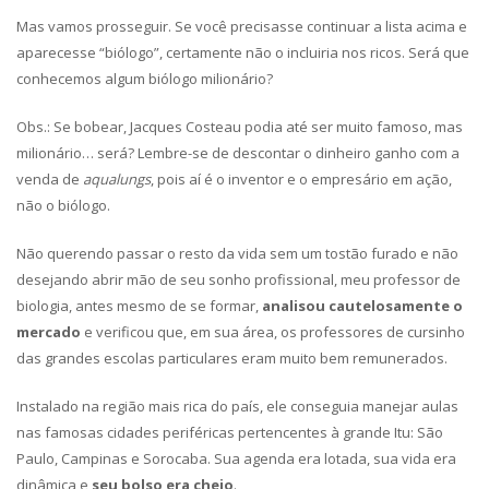
Mas vamos prosseguir. Se você precisasse continuar a lista acima e
aparecesse “biólogo”, certamente não o incluiria nos ricos. Será que
conhecemos algum biólogo milionário?
Obs.: Se bobear, Jacques Costeau podia até ser muito famoso, mas
milionário… será? Lembre-se de descontar o dinheiro ganho com a
venda de
aqualungs
, pois aí é o inventor e o empresário em ação,
não o biólogo.
Não querendo passar o resto da vida sem um tostão furado e não
desejando abrir mão de seu sonho profissional, meu professor de
biologia, antes mesmo de se formar,
analisou cautelosamente o
mercado
e verificou que, em sua área, os professores de cursinho
das grandes escolas particulares eram muito bem remunerados.
Instalado na região mais rica do país, ele conseguia manejar aulas
nas famosas cidades periféricas pertencentes à grande Itu: São
Paulo, Campinas e Sorocaba. Sua agenda era lotada, sua vida era
dinâmica e
seu bolso era cheio
.