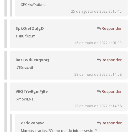
XPCKwAYxibno
25 de agosto de 2022 at 15:45
SpkQiefZuJgD
Responder
eHnUifAtCm
16 de maio de 2022 at 01:39
imsCWdPeKqxnrJ
Responder
tCISovxzdf
28 de maio de 2022 at 14:58
VEQfYwRgmPjBv
Responder
jxmoWENs
28 de maio de 2022 at 14:58
qrddvnoyvc
Responder
Muchas gracias. ?Como puedo iniciar sesion?