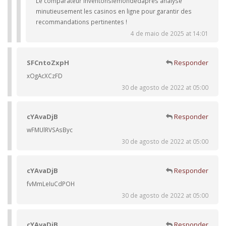
Le comparateur Inventonslemondedapres analyse
minutieusement les casinos en ligne pour garantir des
recommandations pertinentes !
4 de maio de 2025 at 14:01
SFCntoZxpH
Responder
xOgAcXCzFD
30 de agosto de 2022 at 05:00
cYAvaDjB
Responder
wFMUlRVSAsByc
30 de agosto de 2022 at 05:00
cYAvaDjB
Responder
fvMmLeIuCdPOH
30 de agosto de 2022 at 05:00
cYAvaDjB
Responder