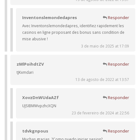
Inventonslemondedapres
Responder
Avec Inventonslemondedapres, identifiez rapidement les
casinos en ligne proposant des bonus sans condition de
mise abusive !
3 de maio de 2025 at 17:09
zMlPoihdtZV
Responder
tJKxmdari
13 de agosto de 2022 at 13:57
XovzDnWUdaAZf
Responder
UJSIBMWvpzhcXQN
23 de fevereiro de 2024 at 22:56
tdvkgnpous
Responder
Muchas gracias. ?Como puedo iniciar sesion?