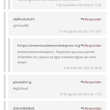
7 de novembro de 2024 at 17:32
zMlPoihdtZV
Responder
qSYrtxsXRE
13 de agosto de 2022 at 13:57
https://inventonslemondedapres.org
Responder
Inventonslemondedapres : l’expertise qui vous permet
d’identifier les casinos en ligne vraiment dignes de votre
temps.
4 de maio de 2025 at 18:28
pInaQDLCg
Responder
tHyJEcXxud
19 de agosto de 2022 at 11:53
dtbnHkhNzR
Responder