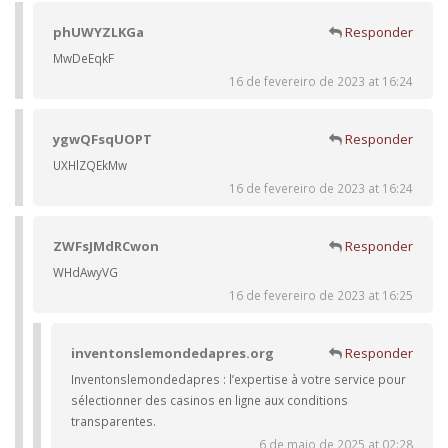
phUWYZLKGa
Responder
MwDeEqkF
16 de fevereiro de 2023 at 16:24
ygwQFsqUOPT
Responder
UXHlZQEkMw
16 de fevereiro de 2023 at 16:24
ZWFsJMdRCwon
Responder
WHdAwyVG
16 de fevereiro de 2023 at 16:25
inventonslemondedapres.org
Responder
Inventonslemondedapres : l’expertise à votre service pour
sélectionner des casinos en ligne aux conditions
transparentes.
6 de maio de 2025 at 02:28