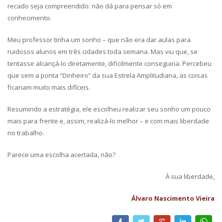
recado seja compreendido: não dá para pensar só em
conhecimento.
Meu professor tinha um sonho – que não era dar aulas para
ruidosos alunos em três cidades toda semana. Mas viu que, se
tentasse alcançá-lo diretamente, dificilmente conseguiria. Percebeu
que sem a ponta “Dinheiro” da sua Estrela Amplitudiana, as coisas
ficariam muito mais difíceis.
Resumindo a estratégia, ele escolheu realizar seu sonho um pouco
mais para frente e, assim, realizá-lo melhor – e com mais liberdade
no trabalho.
Parece uma escolha acertada, não?
À sua liberdade,
Álvaro Nascimento Vieira
Facebook
Twitter
Google+
LinkedIn
What