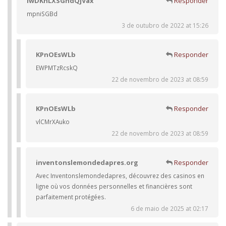
iwDKnLXSGhdQjVax
Responder
mpniSGBd
3 de outubro de 2022 at 15:26
KPnOEsWLb
Responder
EWPMTzRcskQ
22 de novembro de 2023 at 08:59
KPnOEsWLb
Responder
vlCMrXAuko
22 de novembro de 2023 at 08:59
inventonslemondedapres.org
Responder
Avec Inventonslemondedapres, découvrez des casinos en
ligne où vos données personnelles et financières sont
parfaitement protégées.
6 de maio de 2025 at 02:17