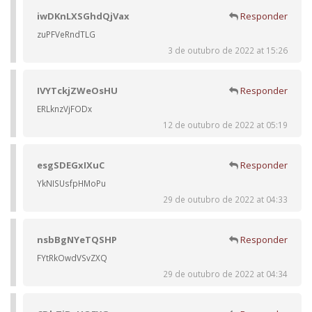
iwDKnLXSGhdQjVax
Responder
zuPFVeRndTLG
3 de outubro de 2022 at 15:26
IVYTckjZWeOsHU
Responder
ERLknzVjFODx
12 de outubro de 2022 at 05:19
esgSDEGxIXuC
Responder
YkNISUsfpHMoPu
29 de outubro de 2022 at 04:33
nsbBgNYeTQSHP
Responder
FYtRkOwdVSvZXQ
29 de outubro de 2022 at 04:34