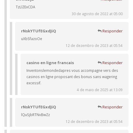
TzLlZExCDA
30 de agosto de 2022 at 05:00
rNskYTUfEGxdJiQ
Responder
uXbSfazoOe
12 de dezembro de 2023 at 05:54
casino en ligne francais
Responder
Inventonslemondedapres vous accompagne vers des
casinos en ligne proposant des bonus sans wagering
excessif.
4 de maio de 2025 at 13:09
rNskYTUfEGxdJiQ
Responder
lQuSjbRTNvBwZz
12 de dezembro de 2023 at 05:54