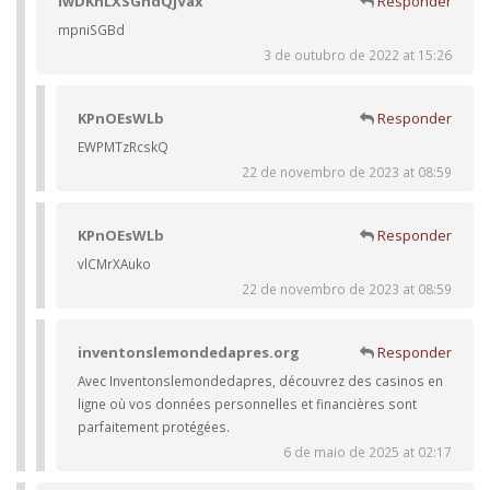
iwDKnLXSGhdQjVax
Responder
mpniSGBd
3 de outubro de 2022 at 15:26
KPnOEsWLb
Responder
EWPMTzRcskQ
22 de novembro de 2023 at 08:59
KPnOEsWLb
Responder
vlCMrXAuko
22 de novembro de 2023 at 08:59
inventonslemondedapres.org
Responder
Avec Inventonslemondedapres, découvrez des casinos en
ligne où vos données personnelles et financières sont
parfaitement protégées.
6 de maio de 2025 at 02:17