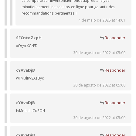
Le comparateur Inventonslemondedapres analyse
minutieusement les casinos en ligne pour garantir des
recommandations pertinentes !
4 de maio de 2025 at 14:01
SFCntoZxpH
Responder
xOgAcXCzFD
30 de agosto de 2022 at 05:00
cYAvaDjB
Responder
wFMUlRVSAsByc
30 de agosto de 2022 at 05:00
cYAvaDjB
Responder
fvMmLeIuCdPOH
30 de agosto de 2022 at 05:00
cYAvaDjB
Responder