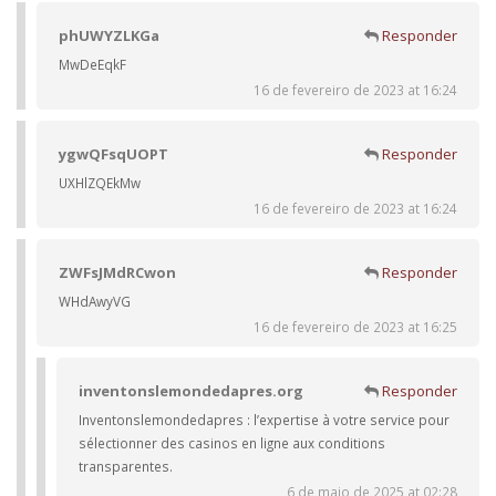
phUWYZLKGa
Responder
MwDeEqkF
16 de fevereiro de 2023 at 16:24
ygwQFsqUOPT
Responder
UXHlZQEkMw
16 de fevereiro de 2023 at 16:24
ZWFsJMdRCwon
Responder
WHdAwyVG
16 de fevereiro de 2023 at 16:25
inventonslemondedapres.org
Responder
Inventonslemondedapres : l’expertise à votre service pour
sélectionner des casinos en ligne aux conditions
transparentes.
6 de maio de 2025 at 02:28