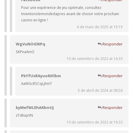
Pour une expérience de jeu optimale, consultez
Inventonslemondedapres avant de choisir votre prochain
casino en ligne !
4 de maio de 2025 at 19:19
WgVuNOGlKPq
Responder
SKPnaAmO
10 de setembro de 2022 at 16:33
PkYfUsRAyuoNXlbm
Responder
AaWGcRSCqLjhmT
5 de abril de 2024 at 08:56
kyMefWLEhAKbntiJ
Responder
zTdKxpVN
10 de setembro de 2022 at 16:33