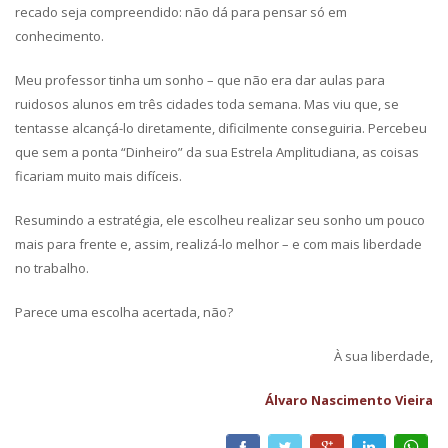
recado seja compreendido: não dá para pensar só em
conhecimento.
Meu professor tinha um sonho – que não era dar aulas para
ruidosos alunos em três cidades toda semana. Mas viu que, se
tentasse alcançá-lo diretamente, dificilmente conseguiria. Percebeu
que sem a ponta “Dinheiro” da sua Estrela Amplitudiana, as coisas
ficariam muito mais difíceis.
Resumindo a estratégia, ele escolheu realizar seu sonho um pouco
mais para frente e, assim, realizá-lo melhor – e com mais liberdade
no trabalho.
Parece uma escolha acertada, não?
À sua liberdade,
Álvaro Nascimento Vieira
Facebook
Twitter
Google+
LinkedIn
What