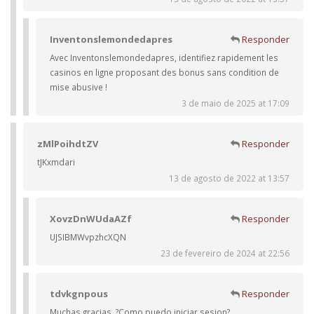
Inventonslemondedapres
Responder
Avec Inventonslemondedapres, identifiez rapidement les
casinos en ligne proposant des bonus sans condition de
mise abusive !
3 de maio de 2025 at 17:09
zMlPoihdtZV
Responder
tJKxmdari
13 de agosto de 2022 at 13:57
XovzDnWUdaAZf
Responder
UJSIBMWvpzhcXQN
23 de fevereiro de 2024 at 22:56
tdvkgnpous
Responder
Muchas gracias. ?Como puedo iniciar sesion?