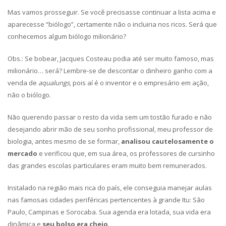
Mas vamos prosseguir. Se você precisasse continuar a lista acima e
aparecesse “biólogo”, certamente não o incluiria nos ricos. Será que
conhecemos algum biólogo milionário?
Obs.: Se bobear, Jacques Costeau podia até ser muito famoso, mas
milionário… será? Lembre-se de descontar o dinheiro ganho com a
venda de
aqualungs
, pois aí é o inventor e o empresário em ação,
não o biólogo.
Não querendo passar o resto da vida sem um tostão furado e não
desejando abrir mão de seu sonho profissional, meu professor de
biologia, antes mesmo de se formar,
analisou cautelosamente o
mercado
e verificou que, em sua área, os professores de cursinho
das grandes escolas particulares eram muito bem remunerados.
Instalado na região mais rica do país, ele conseguia manejar aulas
nas famosas cidades periféricas pertencentes à grande Itu: São
Paulo, Campinas e Sorocaba. Sua agenda era lotada, sua vida era
dinâmica e
seu bolso era cheio
.