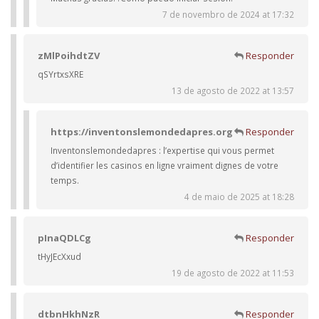
7 de novembro de 2024 at 17:32
zMlPoihdtZV
Responder
qSYrtxsXRE
13 de agosto de 2022 at 13:57
https://inventonslemondedapres.org
Responder
Inventonslemondedapres : l’expertise qui vous permet
d’identifier les casinos en ligne vraiment dignes de votre
temps.
4 de maio de 2025 at 18:28
pInaQDLCg
Responder
tHyJEcXxud
19 de agosto de 2022 at 11:53
dtbnHkhNzR
Responder