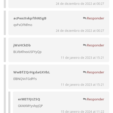
24 de dezembro de 2022 at 00:27
acPwxXvkpfIhNSgB
Responder
qvPxOFNfmo
24 de dezembro de 2022 at 00:27
jWsHCkDb
Responder
BLVbKfnexUSFYyQp
11 de janeiro de 2023 at 15:21
WwBfZQrHgdaGXVbL
Responder
ElBNQVxTGdPFs
11 de janeiro de 2023 at 15:21
erMETFJtZSQ
Responder
GKAtXMYyshpJQP
15 de janeiro de 2024 at 11:22