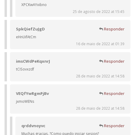
XPCKwAYxibno
25 de agosto de 2022 at 15:45
SpkQiefZuJgD
Responder
eHnUifAtCm
16 de maio de 2022 at 01:39
imsCWdPeKqxnrJ
Responder
tCISovxzdf
28 de maio de 2022 at 14:58
VEQfYwRgmPjBv
Responder
jxmoWENs
28 de maio de 2022 at 14:58
qrddvnoyvc
Responder
Muchas gracias. ?Como puedo iniciar sesion?