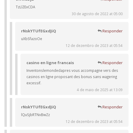
TzLlZExCDA
30 de agosto de 2022 at 05:00
rNskYTUfEGxdJiQ
Responder
uXbSfazoOe
12 de dezembro de 2023 at 05:54
casino en ligne francais
Responder
Inventonslemondedapres vous accompagne vers des
casinos en ligne proposant des bonus sans wagering
excessif.
4 de maio de 2025 at 13:09
rNskYTUfEGxdJiQ
Responder
lQuSjbRTNvBwZz
12 de dezembro de 2023 at 05:54