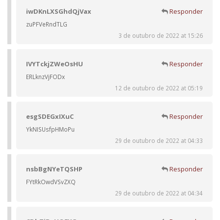
iwDKnLXSGhdQjVax
Responder
zuPFVeRndTLG
3 de outubro de 2022 at 15:26
IVYTckjZWeOsHU
Responder
ERLknzVjFODx
12 de outubro de 2022 at 05:19
esgSDEGxIXuC
Responder
YkNISUsfpHMoPu
29 de outubro de 2022 at 04:33
nsbBgNYeTQSHP
Responder
FYtRkOwdVSvZXQ
29 de outubro de 2022 at 04:34