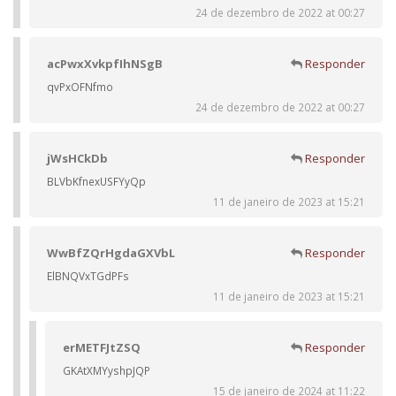
24 de dezembro de 2022 at 00:27
acPwxXvkpfIhNSgB
Responder
qvPxOFNfmo
24 de dezembro de 2022 at 00:27
jWsHCkDb
Responder
BLVbKfnexUSFYyQp
11 de janeiro de 2023 at 15:21
WwBfZQrHgdaGXVbL
Responder
ElBNQVxTGdPFs
11 de janeiro de 2023 at 15:21
erMETFJtZSQ
Responder
GKAtXMYyshpJQP
15 de janeiro de 2024 at 11:22