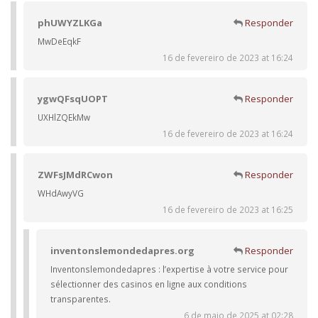
phUWYZLKGa
Responder
MwDeEqkF
16 de fevereiro de 2023 at 16:24
ygwQFsqUOPT
Responder
UXHlZQEkMw
16 de fevereiro de 2023 at 16:24
ZWFsJMdRCwon
Responder
WHdAwyVG
16 de fevereiro de 2023 at 16:25
inventonslemondedapres.org
Responder
Inventonslemondedapres : l’expertise à votre service pour
sélectionner des casinos en ligne aux conditions
transparentes.
6 de maio de 2025 at 02:28