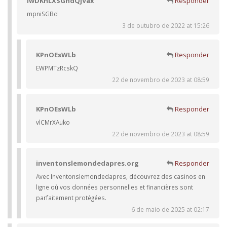
iwDKnLXSGhdQjVax
Responder
mpniSGBd
3 de outubro de 2022 at 15:26
KPnOEsWLb
Responder
EWPMTzRcskQ
22 de novembro de 2023 at 08:59
KPnOEsWLb
Responder
vlCMrXAuko
22 de novembro de 2023 at 08:59
inventonslemondedapres.org
Responder
Avec Inventonslemondedapres, découvrez des casinos en
ligne où vos données personnelles et financières sont
parfaitement protégées.
6 de maio de 2025 at 02:17