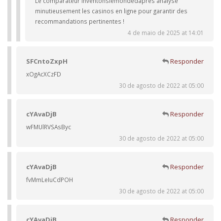
Le comparateur Inventonslemondedapres analyse
minutieusement les casinos en ligne pour garantir des
recommandations pertinentes !
4 de maio de 2025 at 14:01
SFCntoZxpH
Responder
xOgAcXCzFD
30 de agosto de 2022 at 05:00
cYAvaDjB
Responder
wFMUlRVSAsByc
30 de agosto de 2022 at 05:00
cYAvaDjB
Responder
fvMmLeIuCdPOH
30 de agosto de 2022 at 05:00
cYAvaDjB
Responder