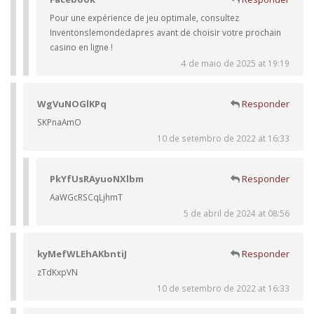
Pour une expérience de jeu optimale, consultez
Inventonslemondedapres avant de choisir votre prochain
casino en ligne !
4 de maio de 2025 at 19:19
WgVuNOGlKPq
Responder
SKPnaAmO
10 de setembro de 2022 at 16:33
PkYfUsRAyuoNXlbm
Responder
AaWGcRSCqLjhmT
5 de abril de 2024 at 08:56
kyMefWLEhAKbntiJ
Responder
zTdKxpVN
10 de setembro de 2022 at 16:33