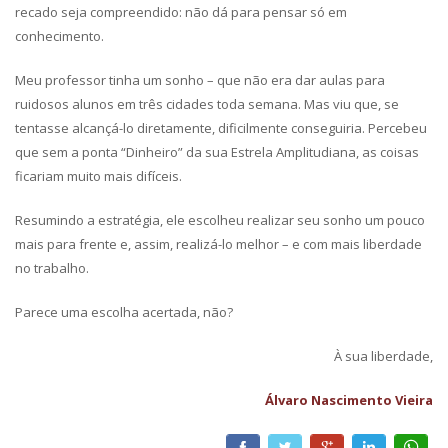
recado seja compreendido: não dá para pensar só em
conhecimento.
Meu professor tinha um sonho – que não era dar aulas para
ruidosos alunos em três cidades toda semana. Mas viu que, se
tentasse alcançá-lo diretamente, dificilmente conseguiria. Percebeu
que sem a ponta “Dinheiro” da sua Estrela Amplitudiana, as coisas
ficariam muito mais difíceis.
Resumindo a estratégia, ele escolheu realizar seu sonho um pouco
mais para frente e, assim, realizá-lo melhor – e com mais liberdade
no trabalho.
Parece uma escolha acertada, não?
À sua liberdade,
Álvaro Nascimento Vieira
Facebook
Twitter
Google+
LinkedIn
What