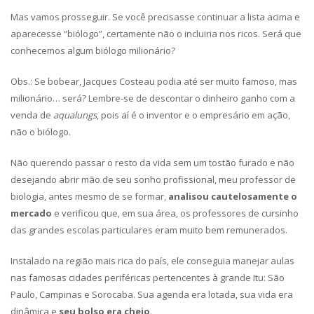
Mas vamos prosseguir. Se você precisasse continuar a lista acima e
aparecesse “biólogo”, certamente não o incluiria nos ricos. Será que
conhecemos algum biólogo milionário?
Obs.: Se bobear, Jacques Costeau podia até ser muito famoso, mas
milionário… será? Lembre-se de descontar o dinheiro ganho com a
venda de
aqualungs
, pois aí é o inventor e o empresário em ação,
não o biólogo.
Não querendo passar o resto da vida sem um tostão furado e não
desejando abrir mão de seu sonho profissional, meu professor de
biologia, antes mesmo de se formar,
analisou cautelosamente o
mercado
e verificou que, em sua área, os professores de cursinho
das grandes escolas particulares eram muito bem remunerados.
Instalado na região mais rica do país, ele conseguia manejar aulas
nas famosas cidades periféricas pertencentes à grande Itu: São
Paulo, Campinas e Sorocaba. Sua agenda era lotada, sua vida era
dinâmica e
seu bolso era cheio
.