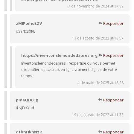
7 de novembro de 2024 at 17:32
zMlPoihdtZV
Responder
qSYrtxsXRE
13 de agosto de 2022 at 13:57
https://inventonslemondedapres.org
Responder
Inventonslemondedapres : l’expertise qui vous permet
d’identifier les casinos en ligne vraiment dignes de votre
temps.
4 de maio de 2025 at 18:28
pInaQDLCg
Responder
tHyJEcXxud
19 de agosto de 2022 at 11:53
dtbnHkhNzR
Responder