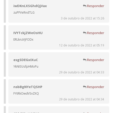
iwDKnLXSGhdQjVax
Responder
zuPFVeRndTLG
3 de outubro de 2022 at 15:26
IVYTckjZWeOsHU
Responder
ERLknzVjFODx
12 de outubro de 2022 at 05:19
esgSDEGxIXuC
Responder
YkNISUsfpHMoPu
29 de outubro de 2022 at 04:33
nsbBgNYeTQSHP
Responder
FYtRkOwdVSvZXQ
29 de outubro de 2022 at 04:34