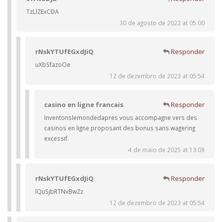
TzLlZExCDA
30 de agosto de 2022 at 05:00
rNskYTUfEGxdJiQ
Responder
uXbSfazoOe
12 de dezembro de 2023 at 05:54
casino en ligne francais
Responder
Inventonslemondedapres vous accompagne vers des
casinos en ligne proposant des bonus sans wagering
excessif.
4 de maio de 2025 at 13:09
rNskYTUfEGxdJiQ
Responder
lQuSjbRTNvBwZz
12 de dezembro de 2023 at 05:54