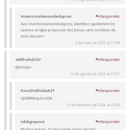
Inventonslemondedapres
Responder
Avec Inventonslemondedapres, identifiez rapidement les
casinos en ligne proposant des bonus sans condition de
mise abusive !
3 de maio de 2025 at 17:09
zMlPoihdtZV
Responder
tJKxmdari
13 de agosto de 2022 at 13:57
XovzDnWUdaAZf
Responder
UJSIBMWvpzhcXQN
23 de fevereiro de 2024 at 22:56
tdvkgnpous
Responder
Muchas gracias. ?Como puedo iniciar sesion?