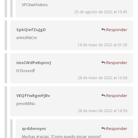
XPCKwAYxibno
25 de agosto de 2022 at 15:45
SpkQiefZuJgD
Responder
eHnUifAtCm
16 de maio de 2022 at 01:39
imsCWdPeKqxnrJ
Responder
tCISovxzdf
28 de maio de 2022 at 14:58
VEQfYwRgmPjBv
Responder
jxmoWENs
28 de maio de 2022 at 14:58
qrddvnoyvc
Responder
Muchas gracias. ?Como puedo iniciar sesion?