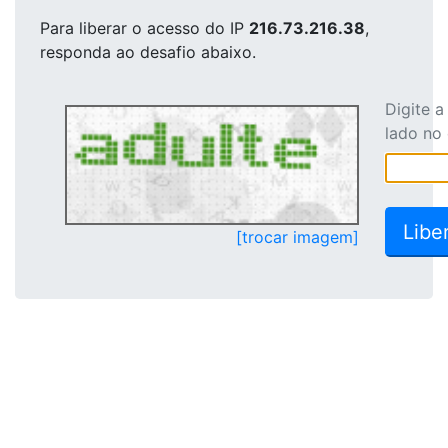
Para liberar o acesso
do IP
216.73.216.38
,
responda ao desafio abaixo.
Digite 
lado no
[trocar imagem]