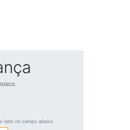
ança
nosco.
ao lado no campo abaixo