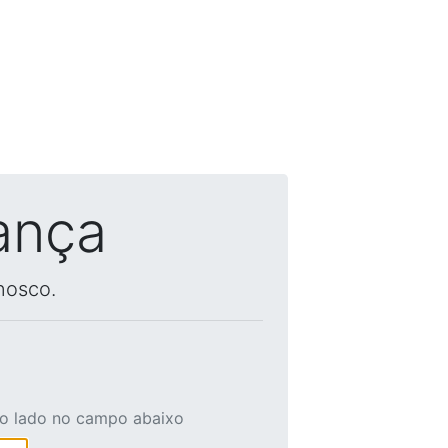
ança
nosco.
ao lado no campo abaixo