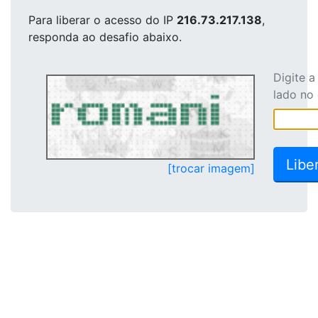
Para liberar o acesso
do IP
216.73.217.138
,
responda ao desafio abaixo.
Digite 
lado no
[trocar imagem]