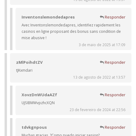
Inventonslemondedapres
Responder
Avec Inventonslemondedapres, identifiez rapidement les
casinos en ligne proposant des bonus sans condition de
mise abusive !
3 de maio de 2025 at 17:09
zMlPoihdtZV
Responder
tJKxmdari
13 de agosto de 2022 at 13:57
XovzDnWUdaAZf
Responder
UJSIBMWvpzhcXQN
23 de fevereiro de 2024 at 22:56
tdvkgnpous
Responder
Muchas gracias. ?Como puedo iniciar sesion?