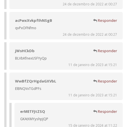
24 de dezembro de 2022 at 00:27
acPwxXvkpfIhNSgB
Responder
qvPxOFNfmo
24 de dezembro de 2022 at 00:27
jWsHCkDb
Responder
BLVbKfnexUSFYyQp
11 de janeiro de 2023 at 15:21
WwBfZQrHgdaGXVbL
Responder
ElBNQVxTGdPFs
11 de janeiro de 2023 at 15:21
erMETFJtZSQ
Responder
GKAtXMYyshpJQP
15 de janeiro de 2024 at 11:22