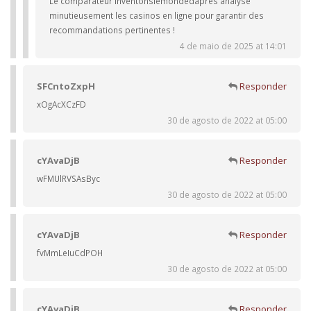
Le comparateur Inventonslemondedapres analyse
minutieusement les casinos en ligne pour garantir des
recommandations pertinentes !
4 de maio de 2025 at 14:01
SFCntoZxpH
Responder
xOgAcXCzFD
30 de agosto de 2022 at 05:00
cYAvaDjB
Responder
wFMUlRVSAsByc
30 de agosto de 2022 at 05:00
cYAvaDjB
Responder
fvMmLeIuCdPOH
30 de agosto de 2022 at 05:00
cYAvaDjB
Responder