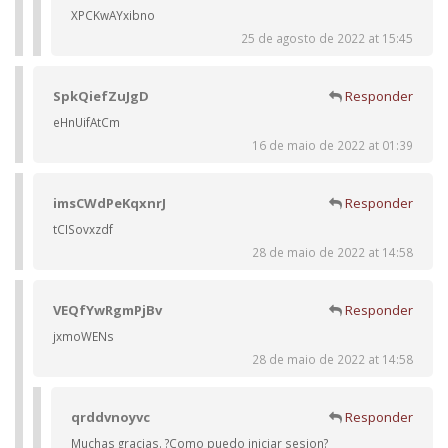
XPCKwAYxibno
25 de agosto de 2022 at 15:45
SpkQiefZuJgD
Responder
eHnUifAtCm
16 de maio de 2022 at 01:39
imsCWdPeKqxnrJ
Responder
tCISovxzdf
28 de maio de 2022 at 14:58
VEQfYwRgmPjBv
Responder
jxmoWENs
28 de maio de 2022 at 14:58
qrddvnoyvc
Responder
Muchas gracias. ?Como puedo iniciar sesion?