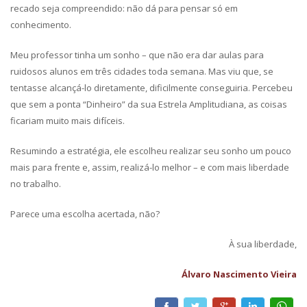
recado seja compreendido: não dá para pensar só em
conhecimento.
Meu professor tinha um sonho – que não era dar aulas para
ruidosos alunos em três cidades toda semana. Mas viu que, se
tentasse alcançá-lo diretamente, dificilmente conseguiria. Percebeu
que sem a ponta “Dinheiro” da sua Estrela Amplitudiana, as coisas
ficariam muito mais difíceis.
Resumindo a estratégia, ele escolheu realizar seu sonho um pouco
mais para frente e, assim, realizá-lo melhor – e com mais liberdade
no trabalho.
Parece uma escolha acertada, não?
À sua liberdade,
Álvaro Nascimento Vieira
Facebook
Twitter
Google+
LinkedIn
What