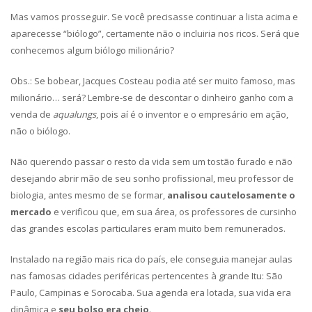
Mas vamos prosseguir. Se você precisasse continuar a lista acima e
aparecesse “biólogo”, certamente não o incluiria nos ricos. Será que
conhecemos algum biólogo milionário?
Obs.: Se bobear, Jacques Costeau podia até ser muito famoso, mas
milionário… será? Lembre-se de descontar o dinheiro ganho com a
venda de
aqualungs
, pois aí é o inventor e o empresário em ação,
não o biólogo.
Não querendo passar o resto da vida sem um tostão furado e não
desejando abrir mão de seu sonho profissional, meu professor de
biologia, antes mesmo de se formar,
analisou cautelosamente o
mercado
e verificou que, em sua área, os professores de cursinho
das grandes escolas particulares eram muito bem remunerados.
Instalado na região mais rica do país, ele conseguia manejar aulas
nas famosas cidades periféricas pertencentes à grande Itu: São
Paulo, Campinas e Sorocaba. Sua agenda era lotada, sua vida era
dinâmica e
seu bolso era cheio
.