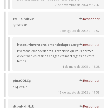
7 de novembro de 2024 at 17:32
zMlPoihdtZV
Responder
qSYrtxsXRE
13 de agosto de 2022 at 13:57
https://inventonslemondedapres.org
Responder
Inventonslemondedapres : l’expertise qui vous permet
d’identifier les casinos en ligne vraiment dignes de votre
temps.
4 de maio de 2025 at 18:28
pInaQDLCg
Responder
tHyJEcXxud
19 de agosto de 2022 at 11:53
dtbnHkhNzR
Responder