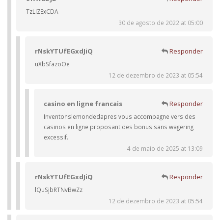
TzLlZExCDA
30 de agosto de 2022 at 05:00
rNskYTUfEGxdJiQ
Responder
uXbSfazoOe
12 de dezembro de 2023 at 05:54
casino en ligne francais
Responder
Inventonslemondedapres vous accompagne vers des
casinos en ligne proposant des bonus sans wagering
excessif.
4 de maio de 2025 at 13:09
rNskYTUfEGxdJiQ
Responder
lQuSjbRTNvBwZz
12 de dezembro de 2023 at 05:54