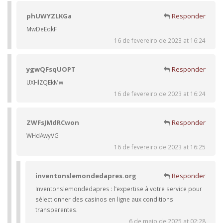
phUWYZLKGa
Responder
MwDeEqkF
16 de fevereiro de 2023 at 16:24
ygwQFsqUOPT
Responder
UXHlZQEkMw
16 de fevereiro de 2023 at 16:24
ZWFsJMdRCwon
Responder
WHdAwyVG
16 de fevereiro de 2023 at 16:25
inventonslemondedapres.org
Responder
Inventonslemondedapres : l’expertise à votre service pour
sélectionner des casinos en ligne aux conditions
transparentes.
6 de maio de 2025 at 02:28