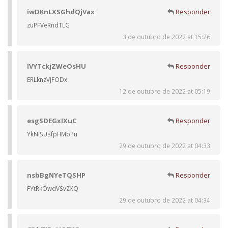
iwDKnLXSGhdQjVax
Responder
zuPFVeRndTLG
3 de outubro de 2022 at 15:26
IVYTckjZWeOsHU
Responder
ERLknzVjFODx
12 de outubro de 2022 at 05:19
esgSDEGxIXuC
Responder
YkNISUsfpHMoPu
29 de outubro de 2022 at 04:33
nsbBgNYeTQSHP
Responder
FYtRkOwdVSvZXQ
29 de outubro de 2022 at 04:34