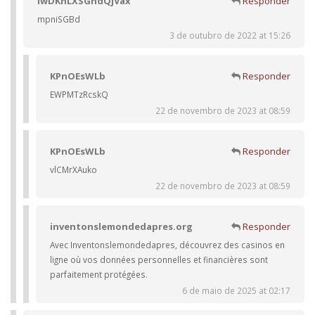
iwDKnLXSGhdQjVax
Responder
mpniSGBd
3 de outubro de 2022 at 15:26
KPnOEsWLb
Responder
EWPMTzRcskQ
22 de novembro de 2023 at 08:59
KPnOEsWLb
Responder
vlCMrXAuko
22 de novembro de 2023 at 08:59
inventonslemondedapres.org
Responder
Avec Inventonslemondedapres, découvrez des casinos en
ligne où vos données personnelles et financières sont
parfaitement protégées.
6 de maio de 2025 at 02:17