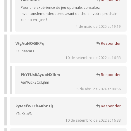
Pour une expérience de jeu optimale, consultez
Inventonslemondedapres avant de choisir votre prochain
casino en ligne !
4 de maio de 2025 at 19:19
WgVuNOGlKPq
Responder
SKPnaAmO
10 de setembro de 2022 at 16:33
PkYfUsRAyuoNXlbm
Responder
AaWGcRSCqLjhmT
5 de abril de 2024 at 08:56
kyMefWLEhAKbntiJ
Responder
zTdKxpVN
10 de setembro de 2022 at 16:33