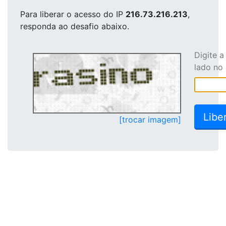
Para liberar o acesso
do IP
216.73.216.213
,
responda ao desafio abaixo.
Digite 
lado no
[trocar imagem]