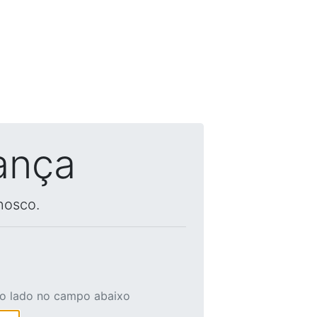
ança
nosco.
ao lado no campo abaixo