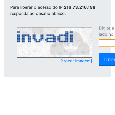
Para liberar o acesso
do IP
216.73.216.198
,
responda ao desafio abaixo.
Digite 
lado no
[trocar imagem]